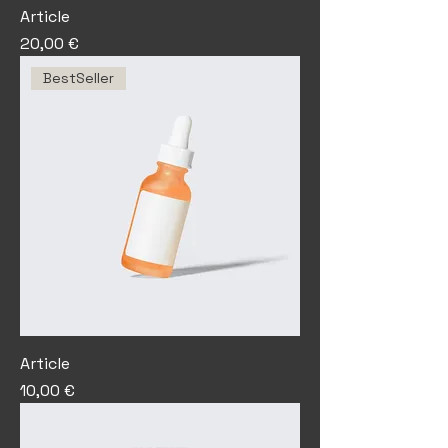
Article
Prix
20,00 €
BestSeller
Article
Prix
10,00 €