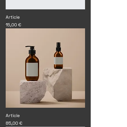
Article
Prix
15,00 €
Article
Prix
85,00 €