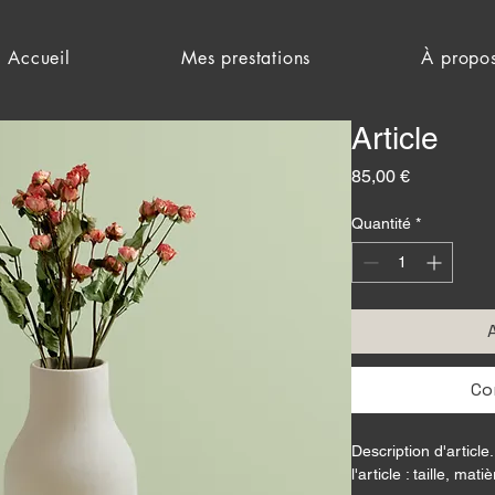
Accueil
Mes prestations
À propo
Article
Prix
85,00 €
Quantité
*
Co
Description d'article.
l'article : taille, mat