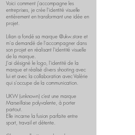
Voici comment j'accompagne les
entreprises, je crée l'identité visuelle
entièrement en transformant une idée en
projet.
Lilian a fondé sa marque @ukw.store et
m'a demandé de l'accompagner dans
son projet en réalisant l'identité visuelle
de la marque.
J'ai désigné le logo, l'identité de la
marque et réalisé divers shooting avec
lui et avec la collaboration avec Valérie
qui s'occupe de la communication.
UKW (unknown) c’est une marque
Marseillaise polyvalente, à porter
partout.
Elle incarne la fusion parfaite entre
sport, travail et détente.