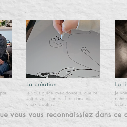
rocessus
La création
La l
 par
Je vous guide avec douceur, que ce
Je vou
soit devant l’objectif ou dans les
cohér
choix créatifs.
avons
que vous vous reconnaissiez dans ce 