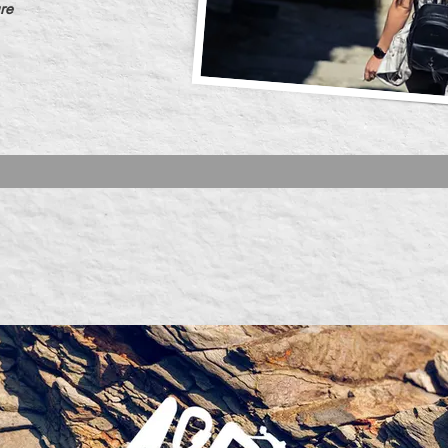
re
toires