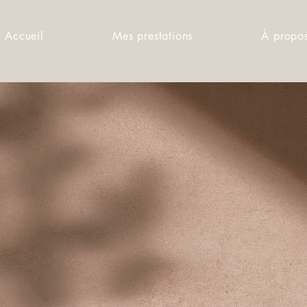
Accueil
Mes prestations
À propo
ter votre his
émotion
RAPHIE • GRAPHISME