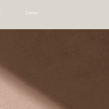
s
Contact
toire
 • VIDÉO