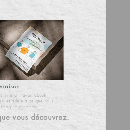
ivraison
s livre un travail abouti,
ent et fidèle à ce que nous
 imaginé ensemble.
que vous découvrez.