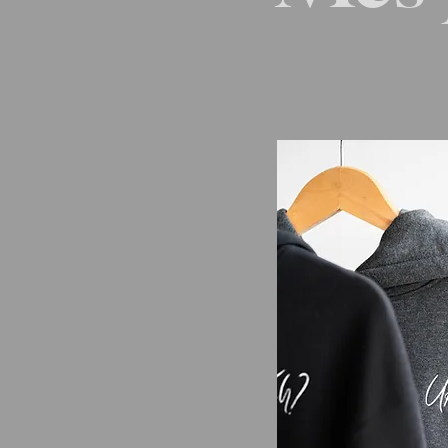
Chaque proj
J'adapte les outil