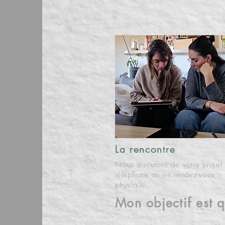
Mon p
La rencontre
Nous discutons de votre projet
téléphone ou en rendez-vous
physique.
Mon objectif est 